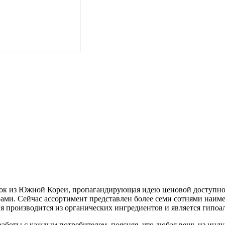
рок из Южной Кореи, пропагандирующая идею ценовой доступнос
ми. Сейчас ассортимент представлен более семи сотнями наимен
я производится из органических ингредиентов и является гипоа
аботы с каждым потребителем, поясняя, что любая вещь из инду