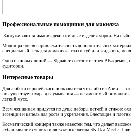
Профессиональные помощники для макияжа
Заслуживают внимания декоративные изделия марки. На выбор
Модницы оценят привлекательность дополнительных материало
специальный гель для демакияжа глаз и губ или жидкость, мен
Одна из новых линий — Signature состоит из трех BB-кремов, 
аудитории.
Интересные товары
Для любого европейского пользователя что-либо из Азии — эт
но существует пудра для умывания –– незаменимый помощник д
легкий мусс.
Всем женщинам придутся по душе наборы патчей и стиков: охл
эссенций и капель для роста и укрепления. Блестящие и плотны
Косметический концерн также известен тем, что делает высоко
дублирование сущности люксового бренда SK-II, а Missha Time R