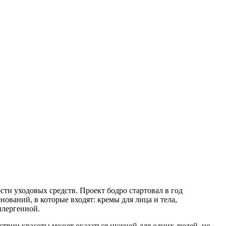
ти уходовых средств. Проект бодро стартовал в год
ований, в которые входят: кремы для лица и тела,
ллергенной.
стрии красоты может оказаться нужной для одних людей, но