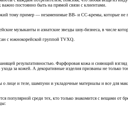
 важно постоянно быть на прямой связи с клиентами.
ркий тому пример — незаменимые BB- и СС-кремы, которые не п
ские музыканты и азиатские звезды шоу-бизнеса, в числе котор
исан с южнокорейской группой TVXQ.
манящей результативностью. Фарфоровая кожа и сияющий взгляд
хода за кожей. А декоративные изделия призваны не только тон
ы о лице и теле, шампуни и укладочные материалы и все для м
ся популярной среди тех, кто только знакомится с вещами от бре
цы: