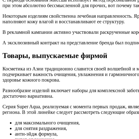
при этом абсолютно бессмысленной для прочих, вот почему так
Некоторым изделиям свойственна лечебная направленность. Я
наполняют кожу влагой и восстанавливают ее структуру.
В рекламной кампании активно участвовали раскрученные корей
А эксклюзивный контракт на представление бренда был подп
Товары, выпускаемые фирмой
Косметика из Азии традиционно славится своей волшебной и 
подчеркивает важность очищения, увлажнения и гармоничного у
здоровье кожного покрова.
Разнообразие изделий включает наборы для комплексной забот
достаточно вариативна.
Серия Super Aqua, реализуемая с момента первых продаж, являет
региона. В этой линейке следует рассмотреть следующие образ
для максимального очищения,
для снятия раздражения,
анти-эйдж формула,