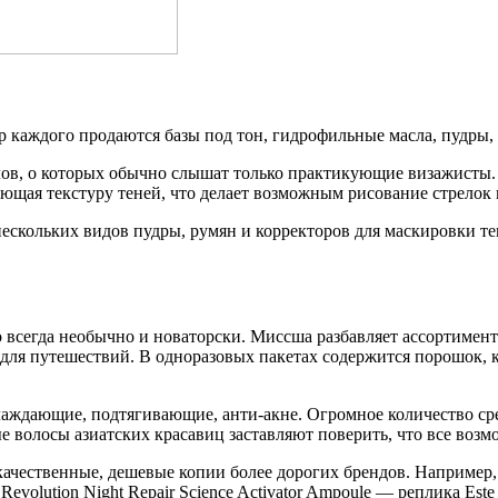
 каждого продаются базы под тон, гидрофильные масла, пудры,
в, о которых обычно слышат только практикующие визажисты. И
яющая текстуру теней, что делает возможным рисование стрелок 
нескольких видов пудры, румян и корректоров для маскировки т
о всегда необычно и новаторски. Миссша разбавляет ассортиме
ля путешествий. В одноразовых пакетах содержится порошок, к
аждающие, подтягивающие, анти-акне. Огромное количество сред
е волосы азиатских красавиц заставляют поверить, что все возмо
качественные, дешевые копии более дорогих брендов. Например, 
evolution Night Repair Science Activator Ampoule — реплика Este 